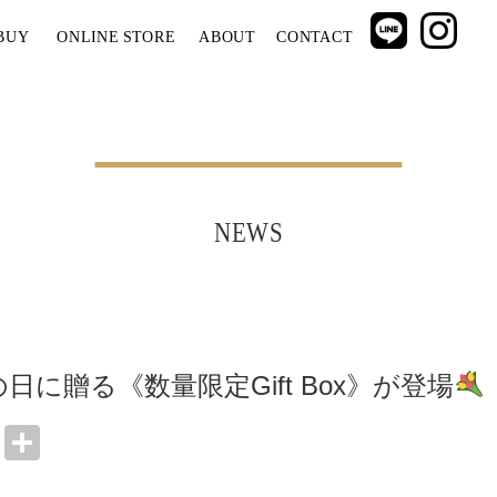
BUY
ONLINE STORE
ABOUT
CONTACT
NEWS
の日に贈る《数量限定Gift Box》が登場
ok
r
ail
Line
共
有