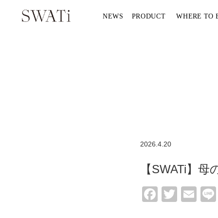
NEWS
PRODUCT
WHERE TO 
2026.4.20
【SWATi】母
Facebo
Twitte
Em