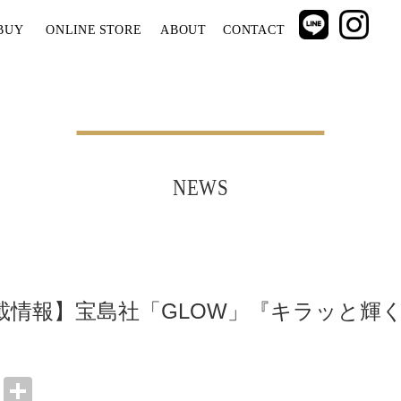
BUY
ONLINE STORE
ABOUT
CONTACT
NEWS
載情報】宝島社「GLOW」『キラッと輝
ok
r
ail
Line
共