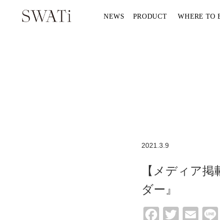
NEWS
PRODUCT
WHERE TO 
2021.3.9
【メディア掲
ダー』
Facebo
Twitte
Em