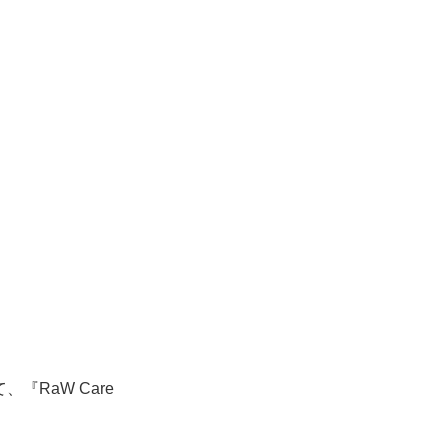
『RaW Care
。