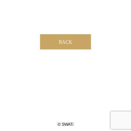
BACK
© SWATi