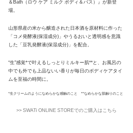
＆Bath（ロウ ケア ミルク ボディ＆バス）』が新登
場。
山形県産の米から醸造された日本酒を原材料に作った
「コメ発酵液(保湿成分)」やうるおいと透明感を意識
した「豆乳発酵液(保湿成分)」を配合。
“生”感覚*で叶えるしっとりミルキー肌**と、お風呂の
中でも外でも上品ないい香りが毎日のボディケアタイ
ムを至福の時間に。
*生クリームのようになめらかな感触のこと **なめらかな肌触りのこと
>> SWATi ONLINE STOREでのご購入はこちら