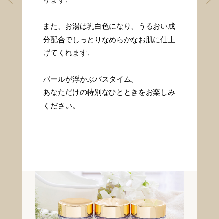
ります。
そん
『
かけ
な
また、お湯は乳白色になり、うるおい成
に
分配合でしっとりなめらかなお肌に仕上
げてくれます。
パールが浮かぶバスタイム。
あなただけの特別なひとときをお楽しみ
ください。