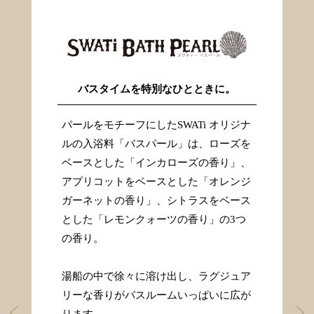
バスタイムを特別なひとときに。
ため
心
パールをモチーフにしたSWATi オリジナ
ど
ルの入浴料「バスパール」は、ローズを
E
心
ベースとした「インカローズの香り」、
の
アプリコットをベースとした「オレンジ
ガーネットの香り」、シトラスをベース
が生
心
とした「レモンクォーツの香り」の3つ
くな
ま
の香り。
れ
明
湯船の中で徐々に溶け出し、ラグジュア
き
リーな香りがバスルームいっぱいに広が